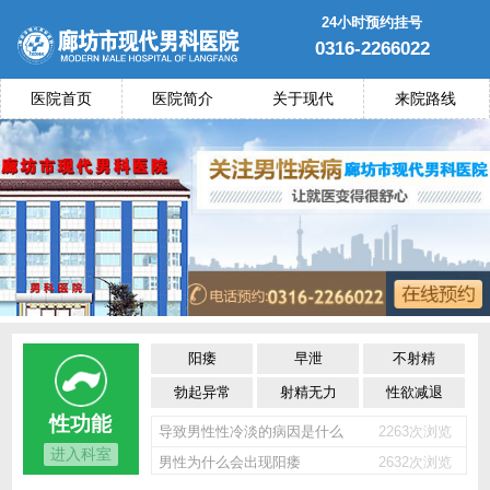
24小时预约挂号
0316-2266022
医院首页
医院简介
关于现代
来院路线
阳痿
早泄
不射精
勃起异常
射精无力
性欲减退
性功能
导致男性性冷淡的病因是什么
2263次浏览
进入科室
男性为什么会出现阳痿
2632次浏览