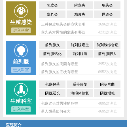
包皮炎
附睾炎
龟头炎
睾丸炎
精囊炎
尿道炎
生殖感染
三种包皮龟头炎的症状表现
3696次浏览
进入科室
睾丸炎对男性的危害有哪些
4231次浏览
前列腺炎
前列腺增生
前列腺综合症
前列腺钙化
前列腺痛
前列腺肥大
前列腺
前列腺炎的病因有哪些
3952次浏览
进入科室
前列腺炎的症状有哪些
6952次浏览
包皮包茎
系带修复
阴茎弯曲
阴茎延长
海绵体修复
阴茎增粗
生殖科室
包皮过长对男性的危害
4895次浏览
进入科室
男人阴茎如何变大
4695次浏览
医院简介