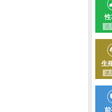
性
进
生
进
前