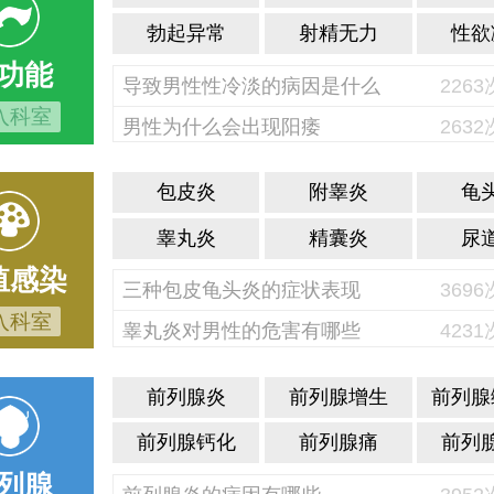
勃起异常
射精无力
性欲
功能
导致男性性冷淡的病因是什么
226
入科室
男性为什么会出现阳痿
263
包皮炎
附睾炎
龟
睾丸炎
精囊炎
尿
殖感染
三种包皮龟头炎的症状表现
369
入科室
睾丸炎对男性的危害有哪些
423
前列腺炎
前列腺增生
前列腺
前列腺钙化
前列腺痛
前列
列腺