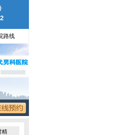
号
22
院路线
射精