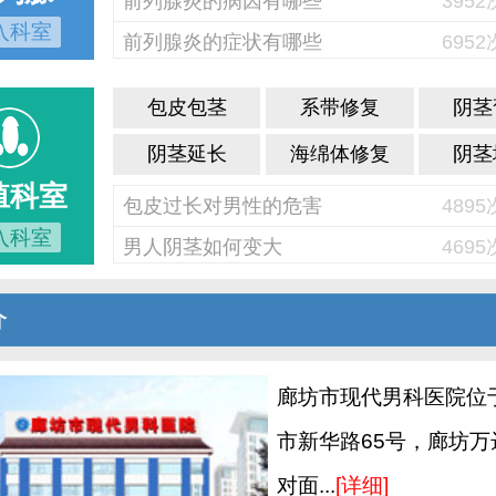
前列腺炎的病因有哪些
395
入科室
前列腺炎的症状有哪些
695
包皮包茎
系带修复
阴茎
阴茎延长
海绵体修复
阴茎
殖科室
包皮过长对男性的危害
489
入科室
男人阴茎如何变大
469
介
廊坊市现代男科医院位
市新华路65号，廊坊万
对面...
[详细]