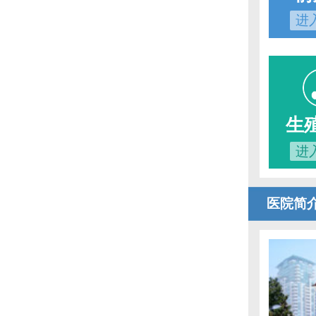
进
生
进
医院简