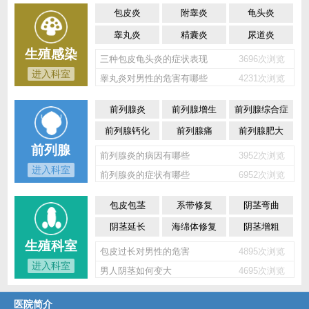
包皮炎
附睾炎
龟头炎
睾丸炎
精囊炎
尿道炎
生殖感染
三种包皮龟头炎的症状表现
3696次浏览
进入科室
睾丸炎对男性的危害有哪些
4231次浏览
前列腺炎
前列腺增生
前列腺综合症
前列腺钙化
前列腺痛
前列腺肥大
前列腺
前列腺炎的病因有哪些
3952次浏览
进入科室
前列腺炎的症状有哪些
6952次浏览
包皮包茎
系带修复
阴茎弯曲
阴茎延长
海绵体修复
阴茎增粗
生殖科室
包皮过长对男性的危害
4895次浏览
进入科室
男人阴茎如何变大
4695次浏览
医院简介