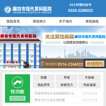
24小时预约挂号
0316-2266022
医院首页
医院简介
关于现代
来院路线
阳痿
早泄
不射精
勃起异常
射精无力
性欲减退
性功能
导致男性性冷淡的病因是什么
2263次浏览
进入科室
男性为什么会出现阳痿
2632次浏览